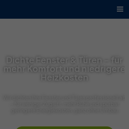
Dichte Fenster & Türen – für
mehr Komfort und niedrigere
Heizkosten
Wir dichten Ihre Fenster und Türen professionell ab
– für weniger Zugluft, mehr Ruhe und spürbar
geringere Energiekosten, ganz ohne Umbau