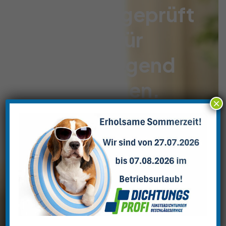
Mehrfach geprüft
und für
hervorragend
befunden.
×
Schon im Jahre 2005 prüfte die staatlich
akkreditierte Prüfstelle Ertl unser
Dichtungssystem und befand es als hervorragend
und extrem langlebig. Im Auftrag der Firma ENAMO
wurde das Dichtungssystem der Firma G&S
Dichtungsprofi, ihre Dichtungen und die Art, wie
diese einzigartigen Dichtungsprofile in die Fenster
eingebaut wurden, geprüft und bewertet. Bei