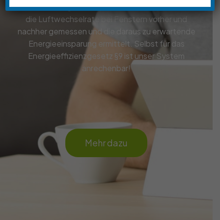
dieser Prüfung wurde mittels „Blower Door Test“
die Luftwechselrate bei Fenstern vorher und
nachher gemessen und die daraus zu erwartende
Energieeinsparung ermittelt. Selbst für das
Energieeffizienzgesetz §9 ist unser System
anrechenbar!
Mehr dazu