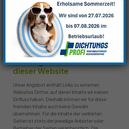
allgemeinen Gesetzen bleiben hiervon
unberührt. Eine diesbezügliche Haftung ist
jedoch erst ab dem Zeitpunkt der Kenntnis
einer konkreten Rechtsverletzung möglich.
Bei Bekanntwerden von entsprechenden
Rechtsverletzungen werden wir diese Inhalte
umgehend entfernen.
Haftung für Links auf
dieser Website
Unser Angebot enthält Links zu externen
Websites Dritter, auf deren Inhalte wir keinen
Einfluss haben. Deshalb können wir für diese
fremden Inhalte auch keine Gewähr
übernehmen. Für die Inhalte der verlinkten
Seiten ist stets der jeweilige Anbieter oder
Betreiber der Seiten verantwortlich. Die