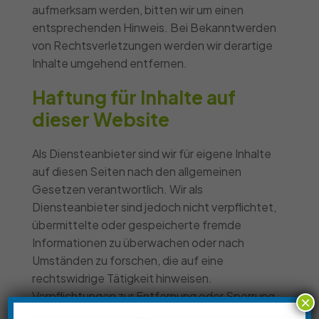
aufmerksam werden, bitten wir um einen
entsprechenden Hinweis. Bei Bekanntwerden
von Rechtsverletzungen werden wir derartige
Inhalte umgehend entfernen.
Haftung für Inhalte auf
dieser Website
Als Diensteanbieter sind wir für eigene Inhalte
auf diesen Seiten nach den allgemeinen
Gesetzen verantwortlich. Wir als
Diensteanbieter sind jedoch nicht verpflichtet,
übermittelte oder gespeicherte fremde
Informationen zu überwachen oder nach
Umständen zu forschen, die auf eine
rechtswidrige Tätigkeit hinweisen.
Verpflichtungen zur Entfernung oder Sperrung
×
der Nutzung von Informationen nach den