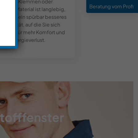
r – ohne Klemmen oder
Beratung
vom Profi
n. Das Material ist langlebig,
sorgt für ein spürbar besseres
 Qualität, auf die Sie sich
önnen – für mehr Komfort und
iger Energieverlust.
stofffenster