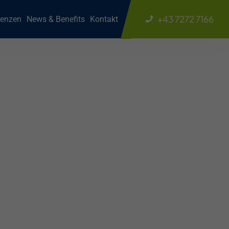
+43 7272 7166
renzen
News & Benefits
Kontakt
offfenster:
erzeugen
erfekten Fensterdichtungen für