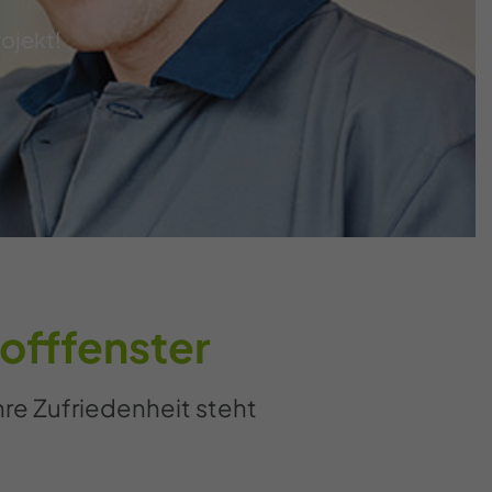
rojekt!
offfenster
hre Zufriedenheit steht