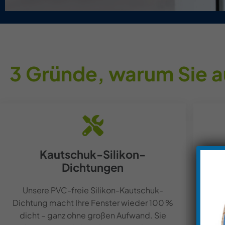
3 Gründe, warum Sie au
Kautschuk-Silikon-
Dichtungen
Profi
im B
Unsere PVC-freie Silikon-Kautschuk-
Dichtung macht Ihre Fenster wieder 100 %
Sc
dicht – ganz ohne großen Aufwand. Sie