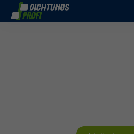
Fensterdich
Unsere L
Mit unserem flexiblen Silikon-K