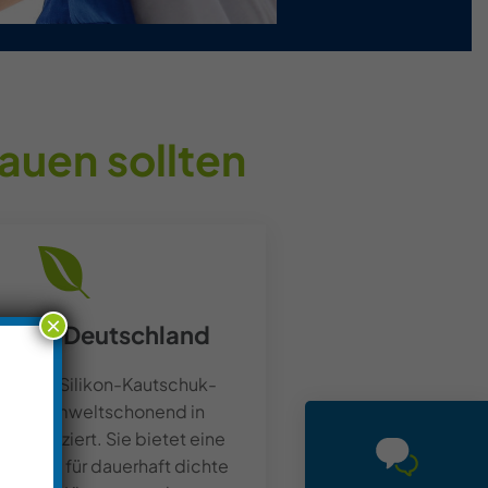
auen sollten
×
ät aus Deutschland
-freie Silikon-Kautschuk-
 wird umweltschonend in
 produziert. Sie bietet eine
 Lösung für dauerhaft dichte