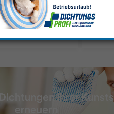
hmen. So werden Ihre Fenster wieder
Fenste
rhaft dicht. Weniger Zugluft, weniger
Nachjustiere
meverlust – und mehr Komfort in den
flexibel und 
enen vier Wänden. Vertrauen Sie auf
Wohnklima.
ere Expertise für langfristigen Schutz
verlassen k
und bessere Energieeffizienz.
wen
e Dichtungen Ihrer Kunst
erneuern