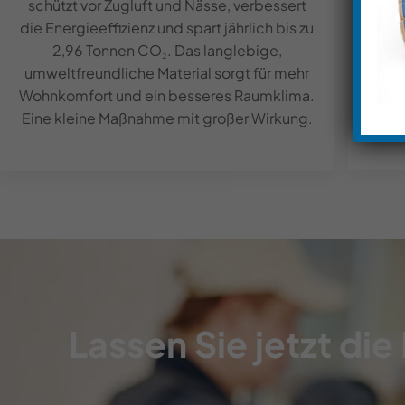
Maßna
schützt vor Zugluft und Nässe, verbessert
daue
die Energieeffizienz und spart jährlich bis zu
Wär
2,96 Tonnen CO₂. Das langlebige,
eig
umweltfreundliche Material sorgt für mehr
uns
Wohnkomfort und ein besseres Raumklima.
Eine kleine Maßnahme mit großer Wirkung.
Lassen Sie jetzt di