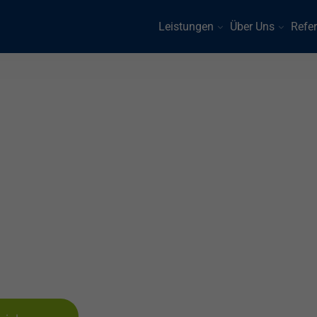
Leistungen
Über Uns
Refe
tungen für Kunstst
ösung wird Sie üb
autschuk-System liefern wir Ihnen die p
Ihre Kunststofffenster